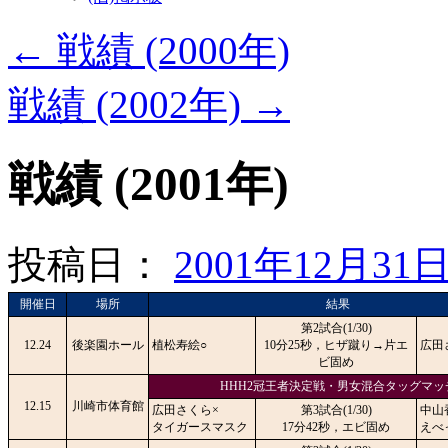
←
戦績 (2000年)
戦績 (2002年)
→
戦績 (2001年)
投稿日：
2001年12月31
開催日
場所
結果
第2試合(1/30)
12.24
後楽園ホール
植松寿絵○
10分25秒，ヒザ蹴り→片エ
広田
ビ固め
HHH2冠王者決定戦・男女混合タッグマッ
12.15
川崎市体育館
広田さくら×
第3試合(1/30)
中山
タイガースマスク
17分42秒，エビ固め
えべ