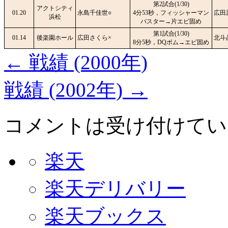
第2試合(1/30)
アクトシティ
01.20
永島千佳世○
4分53秒，フィッシャーマン
広田
浜松
バスター→片エビ固め
第1試合(1/30)
01.14
後楽園ホール
広田さくら×
北斗
8分5秒，DQボム→エビ固め
←
戦績 (2000年)
戦績 (2002年)
→
コメントは受け付けてい
楽天
楽天デリバリー
楽天ブックス