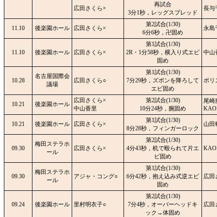
再試合
広田さくら×
長与
3分1秒，レッグスプレッド
第2試合(1/30)
11.10
後楽園ホール
広田さくら×
永島
6分6秒，卍固め
第1試合(1/30)
11.10
後楽園ホール
広田さくら×
2R・1分58秒，横入り式エビ
中山
固め
第1試合(1/30)
名古屋国際会
10.28
広田さくら○
7分29秒，ズボンを降ろして
ポリ
議場
エビ固め
広田さくら×
第2試合(1/30)
尾崎
10.21
後楽園ホール
中山香里
10分24秒，腕固め
KAO
第1試合(1/30)
10.21
後楽園ホール
広田さくら×
山田
8分28秒，フィンガーロック
第2試合(1/30)
梅田ステラホ
09.30
広田さくら×
4分43秒，机で殴られて片エ
KAO
ール
ビ固め
第1試合(1/30)
梅田ステラホ
09.30
アジャ・コング○
6分42秒，抱え込み式逆エビ
広田
ール
固め
第2試合(1/30)
09.24
後楽園ホール
里村明衣子○
7分4秒，オーバーヘッドキ
広田
ック→体固め