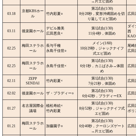
→片エビ固め
第2試合(1/30)
京都KBSホー
03.18
竹内彩夏○
8分28秒，変形沖縄固めを切
広田
ル
り返してエビ固め
ダイ
デビル雅美
第1試合(1/30)
03.11
後楽園ホール
西
広田悪良×
11分4秒，体固め
KAO
メイン(1/60)
梅田ステラホ
長与千種
尾崎
02.25
10分29秒，ジャックナイフ
ール
永島千佳世○
広田
式エビ固め
第1試合(1/30)
梅田ステラホ
02.25
永島千佳世×
6分1秒，カニばさみ→体固
広田
ール
め
第1試合(1/30)
ZEPP
02.11
竹内彩夏×
広田
SENDAI
7分21秒，体固め
第2試合(1/30)
02.02
後楽園ホール
ザ・ブラディー○
広田
6分42秒，ブラディーEX
第1試合(1/30)
名古屋国際会
植松寿絵×
広田
01.27
8分52秒，ジャックナイフ式
議場
竹内彩夏
ポリ
エビ固め
第2試合(1/30)
梅田ステラホ
01.21
加藤園子○
6分40秒，クーロンズゲート
広田
ール
→片エビ固め