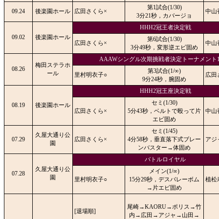
第1試合(1/30)
09.24
後楽園ホール
広田さくら×
中山
3分21秒，カバージョ
HHH2冠王者決定戦
09.02
後楽園ホール
第6試合(1/30)
広田さくら×
中山
3分49秒，変形逆エビ固め
AAAWシングル次期挑戦者決定トーナメント
梅田ステラホ
08.26
第3試合(1/∞)
ール
里村明衣子○
広田
9分24秒，腕固め
HHH2冠王座決定戦
セミ(1/30)
08.19
後楽園ホール
広田さくら×
5分43秒，ベルトで殴って片
中山
エビ固め
セミ(1/45)
久屋大通り公
07.29
広田さくら×
4分58秒，垂直落下式ブレー
アジ
園
ンバスター→体固め
バトルロイヤル
久屋大通り公
メイン(1/∞)
07.28
園
里村明衣子○
15分29秒，デスバレーボム
植松
→片エビ固め
尾崎→KAORU→ポリス→竹
[退場順]
内→広田→アジャ→山田→