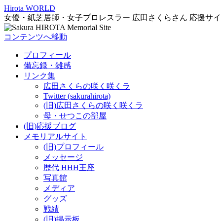
Hirota WORLD
女優・紙芝居師・女子プロレスラー 広田さくらさん 応援サ
コンテンツへ移動
プロフィール
備忘録・雑感
リンク集
広田さくらの咲く咲くラ
Twitter (sakurahirota)
(旧)広田さくらの咲く咲くラ
母・せつこの部屋
(旧)応援ブログ
メモリアルサイト
(旧)プロフィール
メッセージ
歴代 HHH王座
写真館
メディア
グッズ
戦績
(旧)掲示板