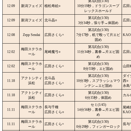
第3試合(1/30)
12.09
新潟フェイズ
植松寿絵○
10分19秒，ドラゴンスープ
広田
レックスホールド
第1試合(1/30)
12.09
新潟フェイズ
北斗晶○
広田
3分34秒，張り手→体固め
第2試合(1/30)
12.08
Zepp Sendai
広田さくら×
7分17秒，机で殴って片エビ
KAO
固め
第3試合(1/30)
梅田ステラホ
12.02
尾崎魔弓○
11分34秒，裏拳→片エビ固
広田
ール
め
梅田ステラホ
第1試合(1/30)
12.02
広田さくら×
山田
ール
8分55秒，エビ固め
第2試合(1/30)
ダイ
アクトシティ
北斗晶
11.18
10分3秒，スプラッシュマウ
西○
浜松
広田さくら×
ンテン→エビ固め
永島
アクトシティ
第1試合(1/30)
11.18
広田さくら○
カル
浜松
6分35秒，体固め
セミ(1/45)
梅田ステラホ
長与千種
尾崎
11.11
14分56秒，裏拳→片エビ固
ール
広田さくら○
KAO
め
梅田ステラホ
第1試合(1/30)
11.11
広田さくら×
長与
ール
0分29秒，フィンガーロック