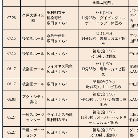
永島→関西，
アジ
里村明衣子
セミ(1/45)
久屋大通り公
ダイ
07.28
植松寿絵
11分26秒，ダイビングエル
園
西
広田さくら×
ボードロップ→体固め
山田
セミ(1/45)
永島千佳世
アジ
07.15
後楽園ホール
14分19秒，裏拳→片エビ固
広田さくら×
山田
め
第1試合(1/30)
07.15
後楽園ホール
広田さくら×
中山
7分1秒，体固め
セミ(1/30)
ライオネス飛鳥
尾崎
06.17
後楽園ホール
13分55秒，裏拳→片エビ固
広田さくら×
KAO
め
第1試合(1/30)
06.17
後楽園ホール
広田さくら×
中山
6分43秒，片エビ固め
第1試合(1/30)
アクトシティ
06.03
広田さくら×
7分16秒，ハリセン攻撃→体
KAO
浜松
固め
第2試合(1/30)
千種スポーツ
ライオネス飛鳥
広田
05.27
11分3秒，オーバーヘッドキ
センター
里村明衣子○
竹内
ック→片エビ固め
千種スポーツ
第1試合(1/30)
ダイ
05.27
広田さくら×
センター
5分33秒，股割り
西○