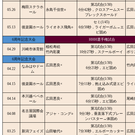
第2試合(1/30)
梅田ステラホ
05.26
永島千佳世○
6分42秒，クロスアームスー
広田
ール
プレックスホールド
セミ(1/45)
05.13
後楽園ホール
ライオネス飛鳥○
6分59秒，ライガーボム→エ
広田
ビ固め
6周年記念大会
HHH選手権試合
植松寿絵
第1試合(1/30)
広田
04.29
川崎市体育館
竹内彩夏
10分27秒，スクールボーイ
ポリ
6周年記念大会
第1試合(1/30)
広田悪良×
竹内
なみはやドー
6分21秒，エビ固め
04.22
ム
第1試合(1/30)
04.15
後楽園ホール
広田悪良×
7分11秒，抱え込み式逆エビ
ライ
固め
本川越ペペホ
第1試合(1/30)
04.14
広田悪良×
尾崎
ール
6分15秒，エビ固め
第3試合(1/30)
名古屋国際会
04.08
アジャ・コング○
9分3秒，垂直落下式ブレー
広田
議場
ンバスター→体固め
第2試合(1/30)
03.25
新潟フェイズ
山田敏代○
7分30秒，エルボーカッター
広田