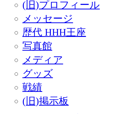
(旧)プロフィール
メッセージ
歴代 HHH王座
写真館
メディア
グッズ
戦績
(旧)掲示板