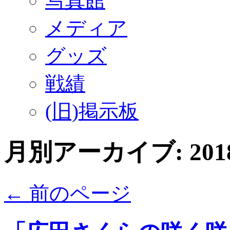
写真館
メディア
グッズ
戦績
(旧)掲示板
月別アーカイブ:
20
←
前のページ