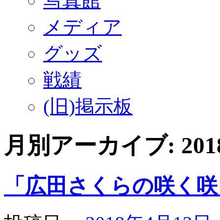
写真館
メディア
グッズ
戦績
(旧)掲示板
月別アーカイブ:
20
「広田さくらの咲く咲