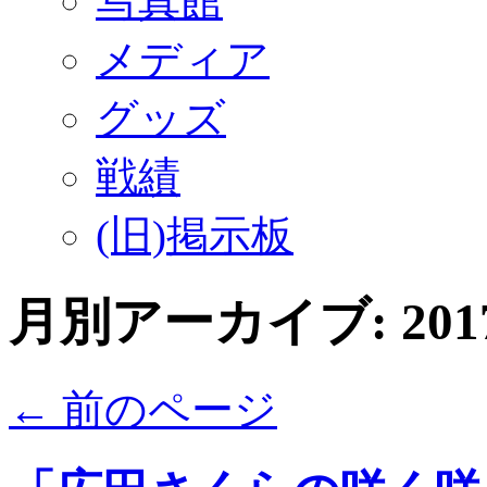
写真館
メディア
グッズ
戦績
(旧)掲示板
月別アーカイブ:
20
←
前のページ