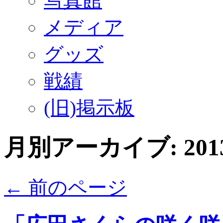
写真館
メディア
グッズ
戦績
(旧)掲示板
月別アーカイブ:
20
←
前のページ