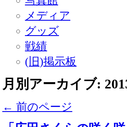
写真館
メディア
グッズ
戦績
(旧)掲示板
月別アーカイブ:
20
←
前のページ